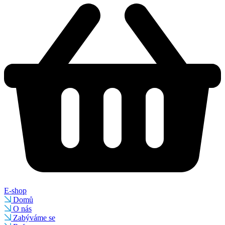
E-shop
Domů
O nás
Zabýváme se