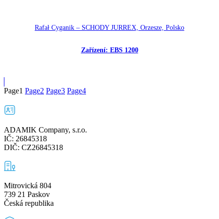
Rafał Cyganik – SCHODY JURREX, Orzesze, Polsko
Zařízení: EBS 1200
Page
1
Page
2
Page
3
Page
4
ADAMIK Company, s.r.o.
IČ: 26845318
DIČ: CZ26845318
Mitrovická 804
739 21 Paskov
Česká republika