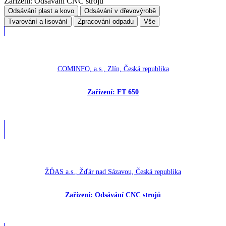
Zařízení: Odsávání CNC strojů
Odsávání plast a kovo
Odsávání v dřevovýrobě
Tvarování a lisování
Zpracování odpadu
Vše
COMINFO, a.s., Zlín, Česká republika
Zařízení: FT 650
ŽĎAS a.s., Žďár nad Sázavou, Česká republika
Zařízení: Odsávání CNC strojů