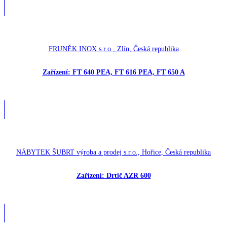
FRUNĚK INOX s.r.o., Zlín, Česká republika
Zařízení: FT 640 PEA, FT 616 PEA, FT 650 A
NÁBYTEK ŠUBRT výroba a prodej s.r.o., Hořice, Česká republika
Zařízení: Drtič AZR 600