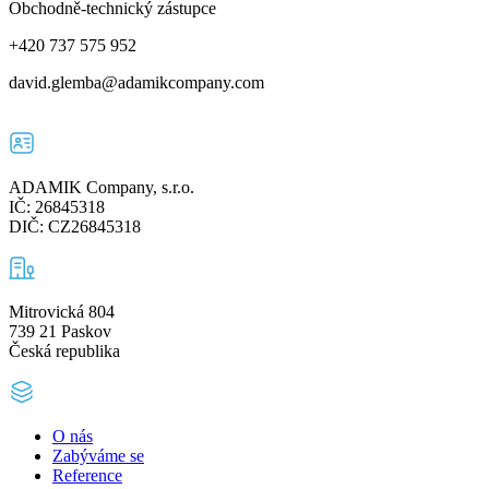
Obchodně-technický zástupce
+420 737 575 952
david.glemba@adamikcompany.com
ADAMIK Company, s.r.o.
IČ: 26845318
DIČ: CZ26845318
Mitrovická 804
739 21 Paskov
Česká republika
O nás
Zabýváme se
Reference