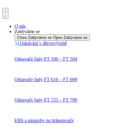
Přejít
k
obsahu
O nás
Zabýváme se
Close Zabýváme se
Open Zabýváme se
Odsávání v dřevovýrobě
Odsavače řady FT 100 – FT 504
Odsavače řady FT 616 – FT 699
Odsavače řady FT 725 – FT 799
EBS a nástavby na briketovače