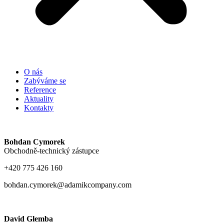
O nás
Zabýváme se
Reference
Aktuality
Kontakty
Bohdan Cymorek
Obchodně-technický zástupce
+420 775 426 160
bohdan.cymorek@adamikcompany.com
David Glemba