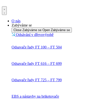
Přejít
k
obsahu
O nás
Zabýváme se
Close Zabýváme se
Open Zabýváme se
Odsávání v dřevovýrobě
Odsavače řady FT 100 – FT 504
Odsavače řady FT 616 – FT 699
Odsavače řady FT 725 – FT 799
EBS a nástavby na briketovače