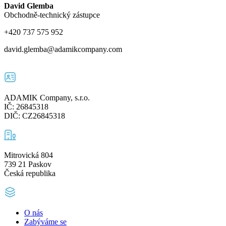
David Glemba
Obchodně-technický zástupce
+420 737 575 952
david.glemba@adamikcompany.com
ADAMIK Company, s.r.o.
IČ: 26845318
DIČ: CZ26845318
Mitrovická 804
739 21 Paskov
Česká republika
O nás
Zabýváme se