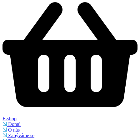
E-shop
Domů
O nás
Zabýváme se