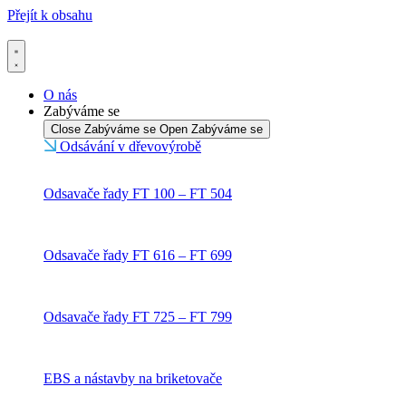
Přejít k obsahu
O nás
Zabýváme se
Close Zabýváme se
Open Zabýváme se
Odsávání v dřevovýrobě
Odsavače řady FT 100 – FT 504
Odsavače řady FT 616 – FT 699
Odsavače řady FT 725 – FT 799
EBS a nástavby na briketovače