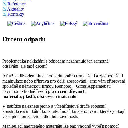
Reference
Aktuality
Kontakty
Drcení odpadu
Problematika nakládání s odpadem nezahrnuje jen samotné
odsávání, ale také drcení.
Ať už je důvodem drcení odpadu potřeba zmenšení a zjednodušení
manipulace nebo příprava pro další zpracování, jsme vám připraveni
společně s německou firmou Reinbold – Gross Apparatebau
navrhnout vhodné řešení pro
drcení dřevních
materiálů
,
plastů
,
obalových materiálů
.
V nabídce naleznete jedno a vícehřídelové drtiče robustní
konstrukce s unikátní konstrukcí nožů kulatého tvaru, které vynikají
větší plochou záběru a dlouhou životností.
Manipulaci nadrceného materiálu lze pak vhodně vyřešit pomocí