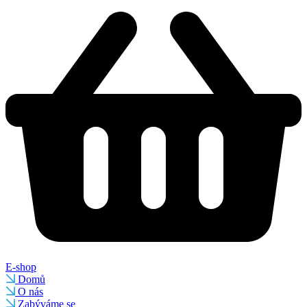
E-shop
Domů
O nás
Zabýváme se