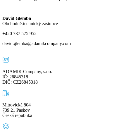
David Glemba
Obchodně-technický zástupce
+420 737 575 952
david.glemba@adamikcompany.com
ADAMIK Company, s.r.o.
IČ: 26845318
DIČ: CZ26845318
Mitrovická 804
739 21 Paskov
Česká republika