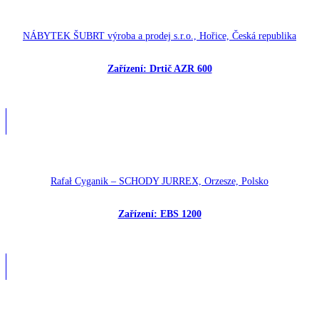
NÁBYTEK ŠUBRT výroba a prodej s.r.o., Hořice, Česká republika
Zařízení: Drtič AZR 600
Rafał Cyganik – SCHODY JURREX, Orzesze, Polsko
Zařízení: EBS 1200